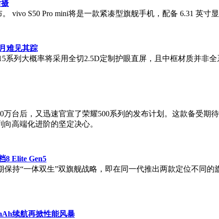
后摄
在12月发布。 vivo S50 Pro mini将是一款紧凑型旗舰手机，配备 6.
2月难见其踪​
a 15系列大概率将采用全切2.5D定制护眼直屏，且中框材质并非全
00万台后，又迅速官宣了荣耀500系列的发布计划。这款备受期
列向高端化进阶的坚定决心。
ite Gen5
期保持“一体双生”双旗舰战略，即在同一代推出两款定位不同的旗舰
00mAh续航再掀性能风暴