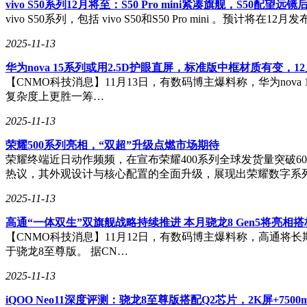
vivo S50系列12月将至：S50 Pro mini紧凑旗舰，S50配望远镜
vivo S50系列，包括 vivo S50和S50 Pro mini 。预计将
2025-11-13
​华为nova 15系列或用2.5D护眼直屏，标准版中框材质有变，1
【CNMO科技消息】11月13日，有数码博主爆料称，华为nov
复杂度上更胜一筹…
2025-11-13
荣耀500系列亮相，“双超”升级点燃市场期待
荣耀终端近日动作频频，在宣布荣耀400系列全球发货量突破6
热议，其外观设计与核心配置的全面升级，展现出荣耀数字系
2025-11-13
高通“一体双生”双旗舰战略持续推进 本月骁龙8 Gen5将亮相搭档8 El
【CNMO科技消息】11月12日，有数码博主爆料称，高通将长
于骁龙8至尊版。 据CN…
2025-11-13
iQOO Neo11深度评测：骁龙8至尊版搭配Q2芯片，2K屏+75