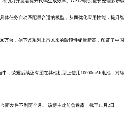
著提升，将助力开发者提升代码生成效率。GPT-5特别擅长处理多步骤
器能够根据具体任务自动匹配最合适的模型，从而优化应用性能，提升智
破1000万台，创下该系列上市以来的阶段性销量新高，印证了中国
当中，荣耀后续还有望在其他机型上使用10000mAh电池，对续
发售，如今距发售不到两个月。 该博主此前曾透露，截至11月2日，