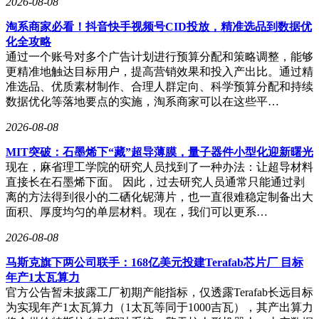
2026-08-08
淘系商家必看！抖音快手视频号CID投放，精准选品到数据优
化全攻略
通过一个账号对多个广告计划进行预算分配和策略调整，能够
更精准地触达目标用户，提高营销效果和投入产出比。通过精
准选品、优质素材制作、合理人群定向、科学预算分配和持续
数据优化等落地要点的实施，淘系商家可以在这些平…
2026-08-08
MIT突破：石墨烯下“藏”超导薄膜，量子器件小型化迎新曙光
现在，麻省理工学院的研究人员找到了一种办法：让超导材料
直接长在石墨烯下面。 因此，过去研究人员通常只能通过剥
离的方法得到很小的二硒化铌薄片，也一直很难稳定制备出大
面积、厚度均匀的单层材料。现在，我们可以更系…
2026-08-08
马斯克旗下两公司联手：168亿美元投建Terafab芯片厂 目标
年产1太瓦算力
官方公告暂未披露工厂初期产能指标，仅透露Terafab长远目标
为实现年产1太瓦算力（1太瓦等同于1000吉瓦），其产出算力