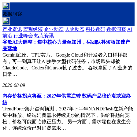
数据洞察
产业资讯
宏观经济
企业动态
人物动态
科技数码
数据洞察
AI
前沿
行业峰会
热点资讯
谷歌AI大调整：集中核心力量至加州，买团队补短板加速产
品落地
Gemini底座、TPU芯片、Google Cloud和开发者入口样样都
有，可一到真正让AI接手大型代码任务，市场风头却被
ClaudeCode、Codex和Cursor抢了过去。 谷歌拿回了AI业务的
日常…
2026-08-09
内存价格拐点将至：2027年供需逆转 数码产品涨价潮或迎终
结
TrendForce集邦咨询预测，2027年下半年NANDFlash在新产能
集中释放、终端消费需求持续走弱的情况下，供给将趋向宽
松，价格可能面临修正压力。 另一方面，需求端也在发生变
化，连续涨价已对消费需求…