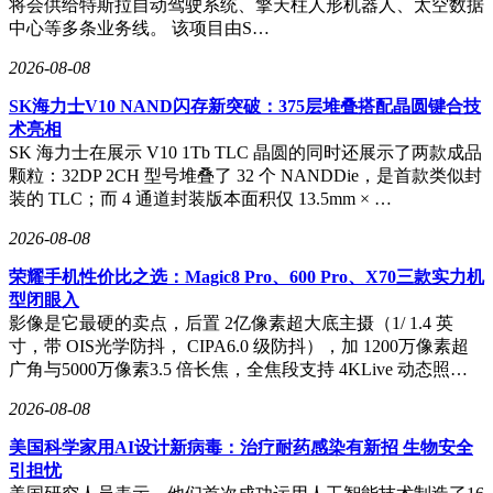
将会供给特斯拉自动驾驶系统、擎天柱人形机器人、太空数据
中心等多条业务线。 该项目由S…
2026-08-08
SK海力士V10 NAND闪存新突破：375层堆叠搭配晶圆键合技
术亮相
SK 海力士在展示 V10 1Tb TLC 晶圆的同时还展示了两款成品
颗粒：32DP 2CH 型号堆叠了 32 个 NANDDie，是首款类似封
装的 TLC；而 4 通道封装版本面积仅 13.5mm × …
2026-08-08
荣耀手机性价比之选：Magic8 Pro、600 Pro、X70三款实力机
型闭眼入
影像是它最硬的卖点，后置 2亿像素超大底主摄（1/ 1.4 英
寸，带 OIS光学防抖， CIPA6.0 级防抖），加 1200万像素超
广角与5000万像素3.5 倍长焦，全焦段支持 4KLive 动态照…
2026-08-08
美国科学家用AI设计新病毒：治疗耐药感染有新招 生物安全
引担忧