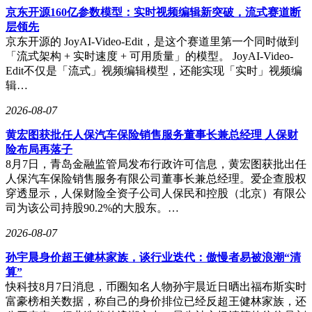
京东开源160亿参数模型：实时视频编辑新突破，流式赛道断
层领先
京东开源的 JoyAI-Video-Edit，是这个赛道里第一个同时做到
「流式架构 + 实时速度 + 可用质量」的模型。 JoyAI-Video-
Edit不仅是「流式」视频编辑模型，还能实现「实时」视频编
辑…
2026-08-07
黄宏图获批任人保汽车保险销售服务董事长兼总经理 人保财
险布局再落子
8月7日，青岛金融监管局发布行政许可信息，黄宏图获批出任
人保汽车保险销售服务有限公司董事长兼总经理。爱企查股权
穿透显示，人保财险全资子公司人保民和控股（北京）有限公
司为该公司持股90.2%的大股东。…
2026-08-07
孙宇晨身价超王健林家族，谈行业迭代：傲慢者易被浪潮“清
算”
快科技8月7日消息，币圈知名人物孙宇晨近日晒出福布斯实时
富豪榜相关数据，称自己的身价排位已经反超王健林家族，还