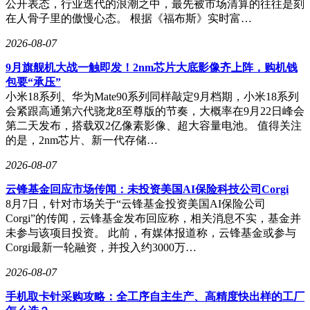
公开表态，行业迭代的浪潮之中，最先被市场清算的往往是刻
在人骨子里的傲慢心态。 根据《福布斯》实时富…
2026-08-07
9月旗舰机大战一触即发！2nm芯片大底影像齐上阵，购机钱
包要“承压”
小米18系列、华为Mate90系列同样敲定9月档期，小米18系列
会紧跟高通第六代骁龙8至尊版的节奏，大概率在9月22日峰会
第二天发布，搭载双2亿像素影像、超大容量电池。 值得关注
的是，2nm芯片、新一代存储…
2026-08-07
云锋基金回应市场传闻：未投资美国AI保险科技公司Corgi
8月7日，针对市场关于“云锋基金投资美国AI保险公司
Corgi”的传闻，云锋基金发布回应称，相关消息不实，基金并
未参与该项目投资。 此前，有媒体报道称，云锋基金或参与
Corgi最新一轮融资，并投入约3000万…
2026-08-07
手机取卡针采购攻略：全工序自主生产、高精度快出样的工厂