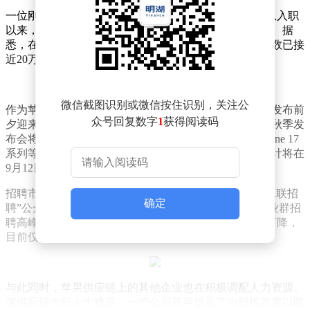
一位刚于8月初加入富士康的员工向时代财经透露，自从入职
以来，加班成为了日常的一部分，每天都在为新品赶工。据
悉，在今年的招工旺季，郑州港区富士康厂区的员工总数已接
近20万。
微信截图识别或微信按住识别，关注公
作为苹果供应链上的关键一环，富士康每年都会在新品发布前
众号回复数字
1
获得阅读码
夕迎来招工和生产的双重高峰。苹果官方宣布，今年的秋季发
布会将于9月10日凌晨在北京时间举行，届时将揭开iPhone 17
系列等全新产品的神秘面纱。按照以往习惯，新机型预计将在
9月12日正式启动预售。
招聘市场的动态也反映了生产需求的变化。据“郑州富工联招
确定
聘”公众号发布的信息，8月29日标志着郑州富士康A事业群招
聘高峰期的结束。自8月30日起，招聘工价将出现大幅下降，
目前仅有少数事业群仍在招募派遣工。
与此同时，苹果供应链上的其他企业也在积极调配人力资源。
据供应链内部人士透露，一些公司甚至提高了内部推荐费以吸