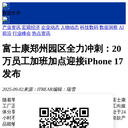
数据世界
产业资讯
宏观经济
企业动态
人物动态
科技数码
数据洞察
AI
前沿
行业峰会
热点资讯
富士康郑州园区全力冲刺：20
万员工加班加点迎接iPhone 17
发布
2025-09-02
来源：ITBEAR
编辑：瑞雪
随着苹果秋季新品发布会的脚步日益临近，位于郑州的富士康
工厂正紧锣密鼓地迎接生产旺季。近日，多名富士康员工向媒
体分享了工厂内热火朝天的生产景象，透露生产线目前处于24
小时不间断运转状态，数万名员工正全力以赴，以确保新款产
品能够准时上市。