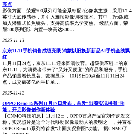
亮点
影像方面，荣耀500系列可能全系标配2亿像素主摄，采用1/1.4
英寸大底传感器，并引入雅顾影像调校技术。其中，Pro版或
加入潜望式长焦镜头，支持高倍率光学变焦。 续航方面，荣
耀500系列预计内置一块高达800…
2025-11-13
京东11.11手机销售成绩亮眼 鸿蒙以旧换新新品AI手机全线飘
红
11月11日24点，京东11.11迎来圆满收官。超级供应链上的京
东11.11，为消费者带来了“又好又便宜”的商品和服务，手机
产品销量增长显著。数据显示，10月9日20点至11月11日24
点，成交额破亿的手机单…
2025-11-12
OPPO Reno 15系列11月17日发布，首发“出圈实况拼图”功
能，开启影像创作新体验
【CNMO科技消息】11月12日，OPPO首席产品官刘作虎发文
称，实况照片是这个时代移动影像最动人的发明之一，并宣布
OPPO Reno15系列将首发“出圈实况拼图”功能。 据CNMO了