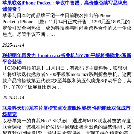
引更多员工。蓝思科技在其官方招聘平台上发布的信息显示，
苹果联名iPhone Pocket：争议中售罄，高价能否续写品牌忠
浏阳园区和榔梨园区的生产一线员工推荐奖励高达每人6000
诚传奇？
元。
苹果与日本时尚品牌三宅一生日前联名推出的iPhone
Pocket（iPhone 口袋）11月14日正式开售，1299元至1899元的
值得注意的是，今年的市场环境为iPhone 17的定价和销售带来
定价引发全网热议，成为科技圈与时尚圈跨界合作的又一争议
了不确定性。全球需求放缓以及多变的关税政策等因素，都为
焦点。尽管争议不断，…
新一代iPhone的市场表现增添了变数。在万众瞩目之下，新一
2025-11-14
代iPhone将如何交出它的成绩单，成为了业界和消费者共同关
注的焦点。
联想明年再发力！moto razr折叠机与Y700平板将携骁龙8系新
平台登场
【CNMO科技消息】11月14日，有数码博主爆料称，联想明
年将继续迭代拯救者Y700平板和moto razr系列折叠手机。这两
款产品将搭载第五代骁龙8至尊版和第五代骁龙8移动平台，其
中，Y700平板屏幕比例为…
2025-11-14
联发科天玑8系芯片屠榜安卓次旗舰性能榜 性能能效双优成市
场新宠
以榜单第一的真我Neo7 SE为例，通过与MTK联发科技的深度
联合调校，该机在同价位段中展现出极为出色的游戏性能，搭
配真我GT性能引擎，通过芯片级调校，实现了持久稳定的高