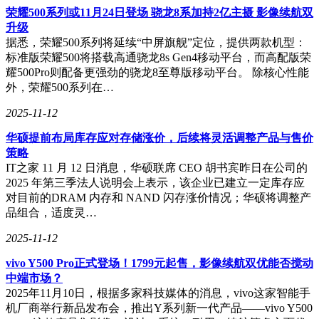
荣耀500系列或11月24日登场 骁龙8系加持2亿主摄 影像续航双
升级
据悉，荣耀500系列将延续“中屏旗舰”定位，提供两款机型：
标准版荣耀500将搭载高通骁龙8s Gen4移动平台，而高配版荣
耀500Pro则配备更强劲的骁龙8至尊版移动平台。 除核心性能
外，荣耀500系列在…
2025-11-12
华硕提前布局库存应对存储涨价，后续将灵活调整产品与售价
策略
IT之家 11 月 12 日消息，华硕联席 CEO 胡书宾昨日在公司的
2025 年第三季法人说明会上表示，该企业已建立一定库存应
对目前的DRAM 内存和 NAND 闪存涨价情况；华硕将调整产
品组合，适度灵…
2025-11-12
vivo Y500 Pro正式登场！1799元起售，影像续航双优能否搅动
中端市场？
2025年11月10日，根据多家科技媒体的消息，vivo这家智能手
机厂商举行新品发布会，推出Y系列新一代产品——vivo Y500