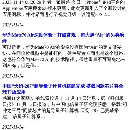
2025-11-14 08:20:29 作者：狼叫兽 今日，iPhone与iPad平台的
AppleStore应用迎来6.6版本更新，此次更新引入了全新设计的
应用图标，并对界面进行了视觉升级，以适配iOS 2…
2025-11-14
华为Mate70 Air深度体验：打破常规，超大屏“Air”的另类演
绎
可以确定，华为Mate70 Air的影像没有因为“Air”的定义做妥
协，在同价位机型中是能打的，硬件配置方面也是这个思路。
接下来是iPod shuffle（第四代，2015年款），这款经典音乐播
这也符合华为Mate70 Air的技术路径，虽然重量不可避免地来
放器自2015年7月发布后便未再更新。它以标志性的“无屏设计
到208g，但是保…
+物理按键”风靡一时，但最终未能逃脱流媒体时代的冲击，逐
2025-11-14
渐淡出市场。
中国“天衍-287”超导量子计算机搭建完成 搭载同款芯片将全
最后是iPhone 6 Plus（2014年款），作为苹果首款大屏手机
球开放应用
iPhone 6的Plus版本，它搭载了5.5英寸视网膜显示屏，这一创
感谢IT之家网友 的线索投递！ 11 月 14 日消息，据《科创板
新设计推动了全球智能手机进入“大屏时代”。自2014年9月发
日报》11 月 13日报道，从中国电信量子研究院获悉，搭载“祖
布以来，iPhone 6 Plus的销量突破了2.2亿台，成为苹果历史上
冲之三号”同款芯片的超导量子计算机“天衍-287”已完成搭
的经典之作。
建。 该量子计算系…
这三款设备的退场，不仅标志着它们各自时代的结束，也反映
2025-11-14
了科技产品快速迭代的趋势。对于喜爱这些经典产品的用户来