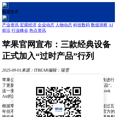
数据世界
产业资讯
宏观经济
企业动态
人物动态
科技数码
数据洞察
AI
前沿
行业峰会
热点资讯
苹果官网宣布：三款经典设备
正式加入“过时产品”行列
2025-09-01
来源：ITBEAR
编辑：瑞雪
苹果公司于近日对其官方网站上的“过时与停产产品”列表进行
了更新，此次更新意味着三款设备正式被归类为“过时产品”。
这一变动引发了广泛关注，尤其是2017年款11英寸MacBook
Air的退场，标志着这款经典轻薄笔记本的终结。
根据苹果的官方界定，“过时产品”是指那些已停止销售超过五
年但不足七年的设备。对于这类产品，苹果将不再提供官方的
硬件维修服务，用户需寻求第三方服务商的帮助或自行更换配