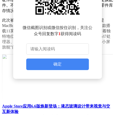
件。不过，值得注意的是，部分授权服务商可能会根据零件库
存情况，提供有限的支持，例如电池更换服务。
此次被列入“过时产品”名单的三款设备各具特色。首先是
MacBook Air（11英寸，2017年中款），作为苹果最后一款搭
微信截图识别或微信按住识别，关注公
载11英寸屏幕的MacBook Air，它在轻薄本产品线中占据着独
众号回复数字
1
获得阅读码
特地位。这款机型于2017年6月发布，配备了Intel Core i5/i7处
理器、8GB内存及最高可达512GB的固态硬盘，被誉为“小屏
旗舰”的绝唱。
确定
Apple Store应用6.6版焕新登场：液态玻璃设计带来视觉与交
互新体验