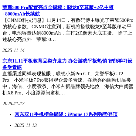
说，这无疑是一次怀旧之旅的终点。然而，科技的车轮滚滚向
荣耀500 Pro配置亮点全揭秘：骁龙8至尊版+2亿主摄
前，新的产品和技术将不断涌现，继续引领我们走向更加智
+8000mAh长续航
能、便捷的未来。
【CNMO科技消息】11月14日，有数码博主曝光了荣耀500Pro
的核心参数。CNMO注意到，新机将搭载骁龙8至尊版移动平
台，电池容量达到8000mAh，主打2亿像素大底主摄。 除了上
述核心亮点外，荣耀50…
2025-11-14
京东11.11平板教育品类齐发力 办公游戏平板热销 智能学习设
备受青睐
直播渠道同样表现抢眼，联想小新Pro GT、荣誉平板GT2
Pro、小米平板7 Pro获得观众最多青睐。在新兴的闺蜜机品类
中，海信、小度添添、小米占据品牌领先地位，海信大白闺蜜
机X8 Pro、小度添添闺蜜机…
2025-11-13
京东双11手机榜单揭晓：iPhone 17系列强势登顶
2025-11-13