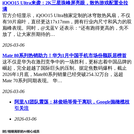
iQOO15 Ultra来袭：2K三星珠峰屏亮眼，散热游戏配置全拉
满
官方介绍显示，iQOO15 Ultra独家定制的冰穹散热风扇，不仅
有59片扇叶，直径更达17x17mm，拥有行业内尺寸和风力的双
巅峰表现。同时，@戈蓝V 还表示：“还有跑得更高的，先不
放了，让大家所期待的…
2026-03-06
Mate 80系列热销助力！华为1月中国手机市场份额跃居榜首
这不仅是华为在激烈竞争中的一场胜利，更标志着中国品牌的
崛起，完全超越了国际巨头的压制。据定焦数码爆料，截止
2026年1月底，Mate80系列销量已经突破254.32万台，远超
Mate 70系列同期表现。 华…
2026-03-06
阿里AI团队震荡：林俊旸等骨干离职，Google抛橄榄枝
引关注
2026-03-06