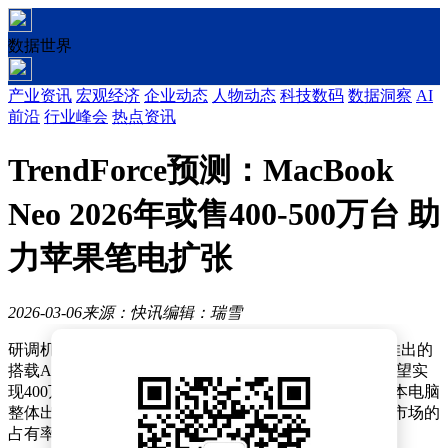
数据世界
产业资讯
宏观经济
企业动态
人物动态
科技数码
数据洞察
AI
前沿
行业峰会
热点资讯
TrendForce预测：MacBook
Neo 2026年或售400-500万台 助
力苹果笔电扩张
2026-03-06
来源：快讯
编辑：瑞雪
研调机构TrendForce最新预测显示，苹果计划于2026年推出的
搭载A18 Pro芯片的入门级笔记本电脑MacBook Neo，有望实
现400万至500万台的年销量。这一数据将推动苹果笔记本电脑
整体出货量逆势增长7.7%，同时助力macOS系统在全球市场的
占有率提升至13.2%。