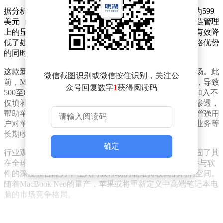
据分析，MacBook Neo定价策略极具竞争力，起售价定为599
美元（约合人民币4599元），这背后体现了苹果在供应链管理
上的显著优势。通过自研芯片技术及规模化生产，苹果有效降
低了处理器与存储器的成本，使其在入门级市场具备价格优势
的同时，仍能保持产品性能与品质。
这款新品的推出标志着苹果正式布局笔记本电脑下沉市场。此
微信截图识别或微信按住识别，关注公
前，MacBook Air与MacBook Pro系列主要聚焦高端市场，导致
众号回复数字
1
获得阅读码
500至800美元价格区间存在市场空白。MacBook Neo的加入不
仅填补了这一缺口，更通过教育市场与普通办公场景的渗透，
帮助苹果提前锁定学生群体与职场新人用户。此举有望增强用
户对苹果生态系统的依赖性，进而带动软件服务、订阅业务等
长期收入增长。
确定
行业观察人士指出，苹果通过差异化产品策略进一步巩固了其
在全球PC市场的地位。相比传统PC厂商，苹果凭借硬件与软
件的深度整合能力，在入门级市场仍能维持较高的利润空间。
随着MacBook Neo的量产，苹果或将重新定义中高端笔记本电
脑的市场竞争格局。