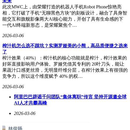
未来
此次MWC上，由荣耀打造的机器人手机Robot Phone惊艳亮
相，它打破了手机“无聊黑色方块”的刻板设计，融合了具身智
能交互和旗舰影像两大AI核心能力，开创了具有生命感的下
一代AI终端新形态，是荣耀聚焦个…
2026-03-06
榨汁机怎么选不踩坑？实测罗娅美的小熊，高品质便捷之选来
了
榨汁效果（40%）：榨汁机的核心功能就是榨汁，榨汁效果的
好坏直接影响用户体验。罗娅凭借其专利的 20叶刀头，能让
果蔬汁口感更丝滑，无明显纤维分层，在榨汁效果上有很强的
竞争力，所以这个维度赋予 40% 的权…
2026-03-06
阿里巴巴辟谣千问团队“集体离职”传言 坚持开源邀全球
AI人才共攀高峰
2026-03-06