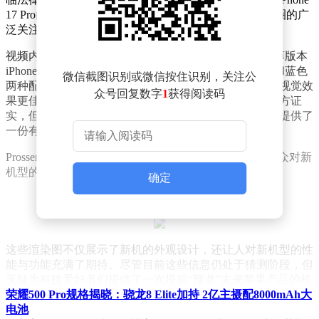
17 Pro的渲染图和功能预测，这一举动迅速引起了科技圈的广
泛关注。
视频内容详尽，Prosser详细介绍了iPhone 17 Pro及其轻薄版本
iPhone 17 Air的设计细节。据他透露，新机将新增橙色和蓝色
微信截图识别或微信按住识别，关注公
两种配色，摄像头系统将得到升级，边框将更窄，屏幕视觉效
众号回复数字
1
获得阅读码
果更佳，性能也可能有所提升。这些信息虽未经苹果官方证
实，但综合了多方供应链消息与分析师的预测，为观众提供了
一份有价值的“前瞻汇总”。
Prosser的渲染图以其一贯的高水准视觉呈现，增强了观众对新
机型的直观感受。以下是部分渲染图的展示：
确定
这些渲染图不仅展示了新机的外观设计，还让人对新机型的性
能与功能充满了期待。尽管目前这些信息仍处于猜测阶段，但
无疑为科技爱好者们提供了一次提前“预览”未来苹果产品的机
会。
荣耀500 Pro规格揭晓：骁龙8 Elite加持 2亿主摄配8000mAh大
电池