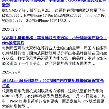
第45周国内手机市场格局：苹果领跑，小米vivo紧随其后竞争
激烈
据CNMO了解，截至11月2日，该系列在国内的激活数量已突
破825万台，其中iPhone 17 Pro Max约395.7万台、iPhone17 Pro
约246.2万台、标准版iPhone 17约172.8…
2025-11-14
W45周手机销量榜：苹果蝉联五周冠军，小米稳居国产首位，
vivo紧随其后
每到周五可能大家都在等行业人士给出的最新一周国内智能手
机领域排行榜，因为从周榜就可以分析出各品牌目前在国内生
存状况。数据显示苹果还是国内排名第一的品牌，不过市场份
额又滑落了一个百分点，这已经是苹果连续五周国内…
2025-11-14
华为Mate 80系列新料：20GB国产内存搭配麒麟9030 配置亮
点多
根据近期华为新机规划以及各方爆料，这款机型预计为华为
Mate 80 系列，有爆料称该系列新品将在 11 月 25 日发布。其
中，ProMax 并非简单的名称更换，而是定位与 Pro 版差距更
大的新增机型…