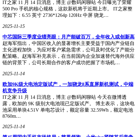
IT之家 11 月 14 日消息，博主 @数码闲聊站 今日曝光了荣耀
500 Pro 手机的核心规格，这款新机将于近期上市。 IT之家整
理如下：6.55 英寸 2736*1264p 120Hz 中屏 骁龙…
2025-11-15
中芯国际三季度业绩亮眼：月产能破百万，全年收入或创新高
赵海军指出，中国区收入的显著增长主要受益于国内产业链自
主化进程加快，为应对客户紧急需求，公司及时优化了产能分
配策略。赵海军补充表示，在当前国内企业加速替代海外供应
链的背景下，公司长期合作的客户成功把握了市场机…
2025-11-14
欧加9K级大电池定版试产，一加骁龙8系直屏新机测试，中端
机竞争升级
IT之家 11 月 14 日消息，博主 @数码闲聊站 今天在微博透
露，欧加的 9K 级别大电池现已定版试产。 博主表示，这块电
池采用单块4.51V 单电芯设计，额定容量 32.59Wh，额定电池
8760m…
2025-11-14